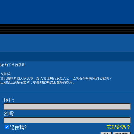
有如下幾個原因:
再次嘗試。
在嘗試編輯其他人的文章，進入管理功能或是其它一些需要特殊權限的功能嗎？
能已經禁止您發表文章，或是您的帳號正在等待啟用。
帳戶:
密碼:
忘記密碼？
記住我?