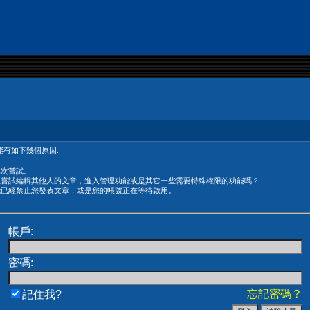
有如下幾個原因:
再次嘗試。
在嘗試編輯其他人的文章，進入管理功能或是其它一些需要特殊權限的功能嗎？
能已經禁止您發表文章，或是您的帳號正在等待啟用。
帳戶:
密碼:
忘記密碼？
記住我?