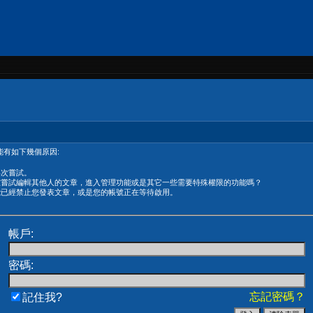
有如下幾個原因:
再次嘗試。
在嘗試編輯其他人的文章，進入管理功能或是其它一些需要特殊權限的功能嗎？
能已經禁止您發表文章，或是您的帳號正在等待啟用。
帳戶:
密碼:
忘記密碼？
記住我?