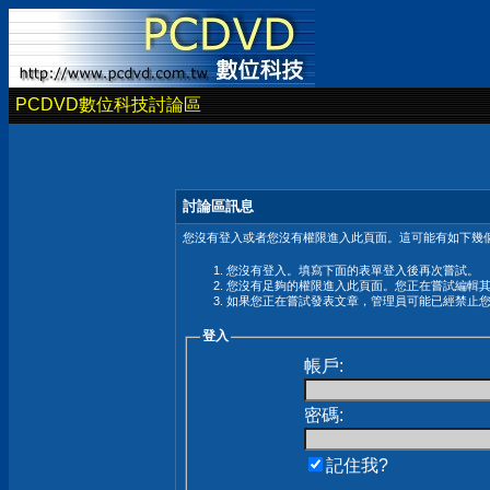
PCDVD數位科技討論區
討論區訊息
您沒有登入或者您沒有權限進入此頁面。這可能有如下幾個
您沒有登入。填寫下面的表單登入後再次嘗試。
您沒有足夠的權限進入此頁面。您正在嘗試編輯
如果您正在嘗試發表文章，管理員可能已經禁止
登入
帳戶:
密碼:
記住我?