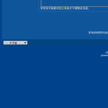
管理員可能要求您
註冊
後才可瀏覽此頁面。
所有的時間均為G
vB
power