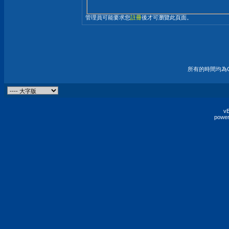
管理員可能要求您
註冊
後才可瀏覽此頁面。
所有的時間均為G
vB
power