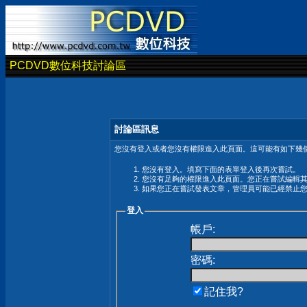
PCDVD數位科技討論區
討論區訊息
您沒有登入或者您沒有權限進入此頁面。這可能有如下幾個
您沒有登入。填寫下面的表單登入後再次嘗試。
您沒有足夠的權限進入此頁面。您正在嘗試編輯
如果您正在嘗試發表文章，管理員可能已經禁止
登入
帳戶:
密碼:
記住我?