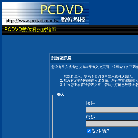
PCDVD數位科技討論區
討論區訊息
您沒有登入或者您沒有權限進入此頁面。這可能有如下幾個
您沒有登入。填寫下面的表單登入後再次嘗試。
您沒有足夠的權限進入此頁面。您正在嘗試編輯
如果您正在嘗試發表文章，管理員可能已經禁止
登入
帳戶:
密碼:
記住我?