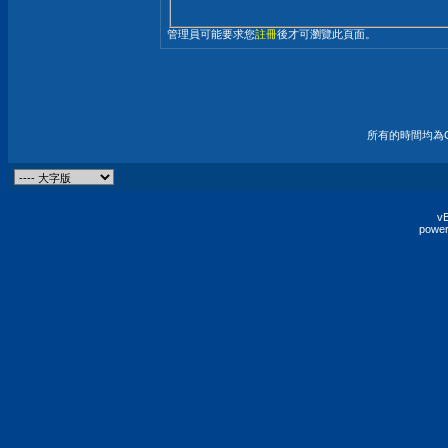
管理員可能要求您
註冊
後才可瀏覽此頁面。
所有的時間均為G
vB
power