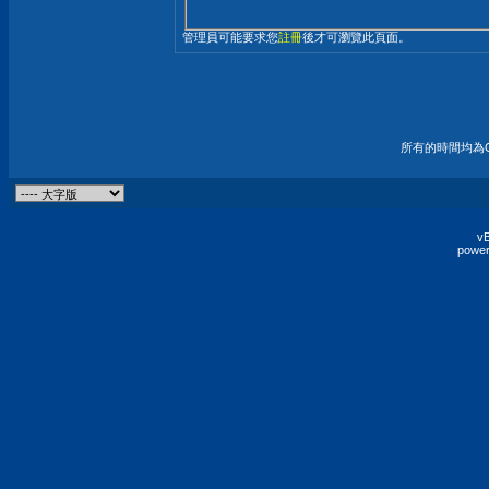
管理員可能要求您
註冊
後才可瀏覽此頁面。
所有的時間均為G
vB
power