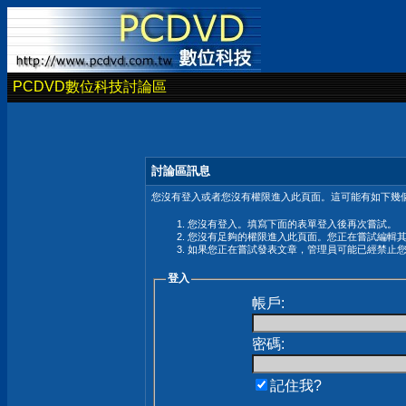
PCDVD數位科技討論區
討論區訊息
您沒有登入或者您沒有權限進入此頁面。這可能有如下幾個
您沒有登入。填寫下面的表單登入後再次嘗試。
您沒有足夠的權限進入此頁面。您正在嘗試編輯
如果您正在嘗試發表文章，管理員可能已經禁止
登入
帳戶:
密碼:
記住我?