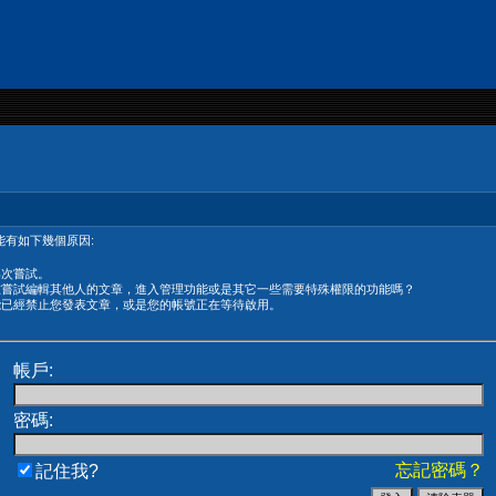
有如下幾個原因:
再次嘗試。
在嘗試編輯其他人的文章，進入管理功能或是其它一些需要特殊權限的功能嗎？
能已經禁止您發表文章，或是您的帳號正在等待啟用。
帳戶:
密碼:
忘記密碼？
記住我?