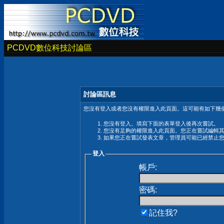
PCDVD數位科技討論區
討論區訊息
您沒有登入或者您沒有權限進入此頁面。這可能有如下幾個
您沒有登入。填寫下面的表單登入後再次嘗試。
您沒有足夠的權限進入此頁面。您正在嘗試編輯
如果您正在嘗試發表文章，管理員可能已經禁止
登入
帳戶:
密碼:
記住我?