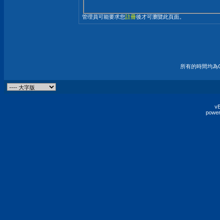
管理員可能要求您
註冊
後才可瀏覽此頁面。
所有的時間均為G
vB
power