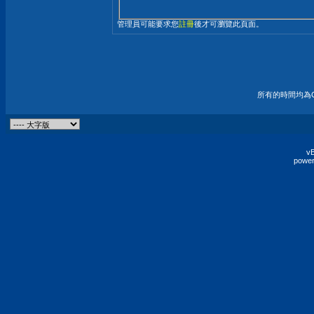
管理員可能要求您
註冊
後才可瀏覽此頁面。
所有的時間均為G
vB
power