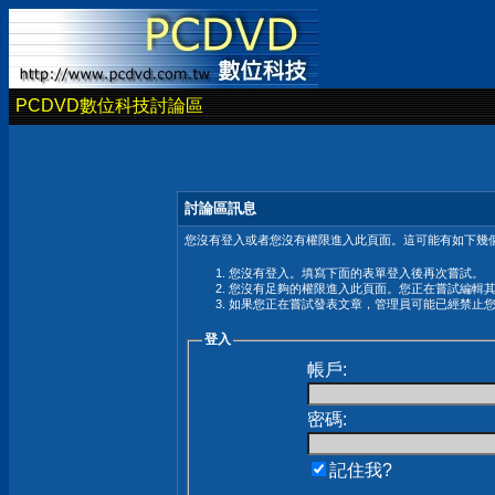
PCDVD數位科技討論區
討論區訊息
您沒有登入或者您沒有權限進入此頁面。這可能有如下幾個
您沒有登入。填寫下面的表單登入後再次嘗試。
您沒有足夠的權限進入此頁面。您正在嘗試編輯
如果您正在嘗試發表文章，管理員可能已經禁止
登入
帳戶:
密碼:
記住我?