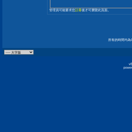
管理員可能要求您
註冊
後才可瀏覽此頁面。
所有的時間均為G
vB
power