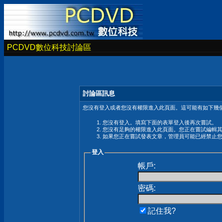
PCDVD數位科技討論區
討論區訊息
您沒有登入或者您沒有權限進入此頁面。這可能有如下幾個
您沒有登入。填寫下面的表單登入後再次嘗試。
您沒有足夠的權限進入此頁面。您正在嘗試編輯
如果您正在嘗試發表文章，管理員可能已經禁止
登入
帳戶:
密碼:
記住我?