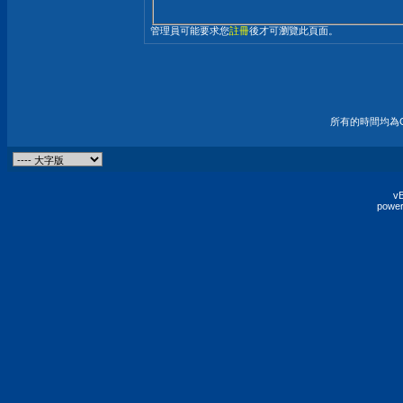
管理員可能要求您
註冊
後才可瀏覽此頁面。
所有的時間均為G
vB
power