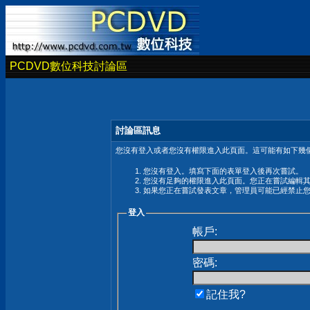
PCDVD數位科技討論區
討論區訊息
您沒有登入或者您沒有權限進入此頁面。這可能有如下幾個
您沒有登入。填寫下面的表單登入後再次嘗試。
您沒有足夠的權限進入此頁面。您正在嘗試編輯
如果您正在嘗試發表文章，管理員可能已經禁止
登入
帳戶:
密碼:
記住我?