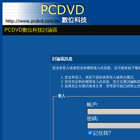
PCDVD數位科技討論區
討論區訊息
您沒有登入或者您沒有權限進入此頁面。這可能有如下幾個
您沒有登入。填寫下面的表單登入後再次嘗試。
您沒有足夠的權限進入此頁面。您正在嘗試編輯
如果您正在嘗試發表文章，管理員可能已經禁止
登入
帳戶:
密碼:
記住我?