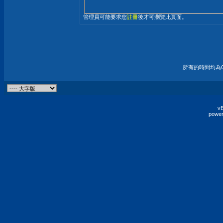
管理員可能要求您
註冊
後才可瀏覽此頁面。
所有的時間均為G
vB
power