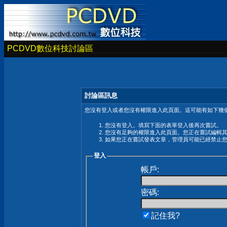
PCDVD數位科技討論區
討論區訊息
您沒有登入或者您沒有權限進入此頁面。這可能有如下幾個
您沒有登入。填寫下面的表單登入後再次嘗試。
您沒有足夠的權限進入此頁面。您正在嘗試編輯
如果您正在嘗試發表文章，管理員可能已經禁止
登入
帳戶:
密碼:
記住我?