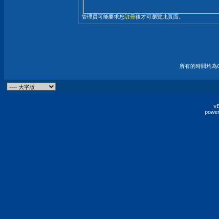
管理員可能要求您
註冊
後才可瀏覽此頁面。
所有的時間均為G
vB
power