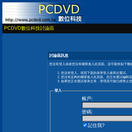
PCDVD數位科技討論區
討論區訊息
您沒有登入或者您沒有權限進入此頁面。這可能有如下幾個
您沒有登入。填寫下面的表單登入後再次嘗試。
您沒有足夠的權限進入此頁面。您正在嘗試編輯
如果您正在嘗試發表文章，管理員可能已經禁止
登入
帳戶:
密碼:
記住我?