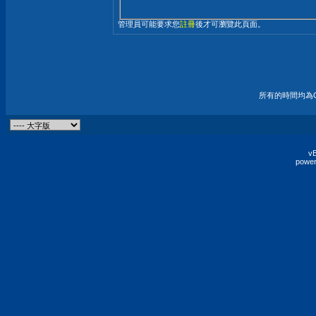
管理員可能要求您
註冊
後才可瀏覽此頁面。
所有的時間均為G
vB
power