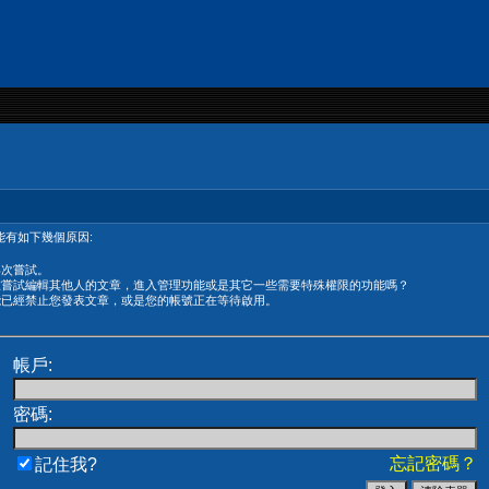
有如下幾個原因:
再次嘗試。
在嘗試編輯其他人的文章，進入管理功能或是其它一些需要特殊權限的功能嗎？
能已經禁止您發表文章，或是您的帳號正在等待啟用。
帳戶:
密碼:
忘記密碼？
記住我?