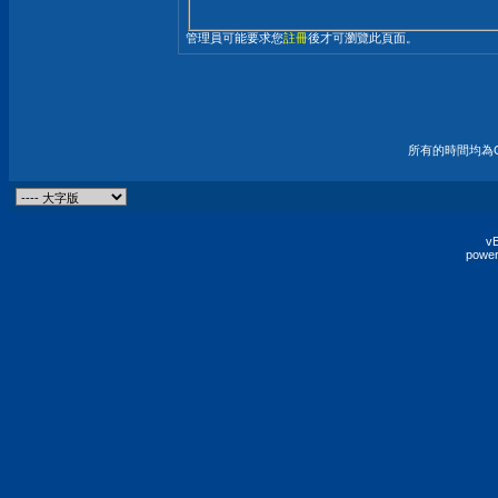
管理員可能要求您
註冊
後才可瀏覽此頁面。
所有的時間均為G
vB
power