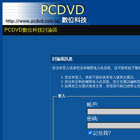
PCDVD數位科技討論區
討論區訊息
您沒有登入或者您沒有權限進入此頁面。這可能有如下幾個
您沒有登入。填寫下面的表單登入後再次嘗試。
您沒有足夠的權限進入此頁面。您正在嘗試編輯
如果您正在嘗試發表文章，管理員可能已經禁止
登入
帳戶:
密碼:
記住我?