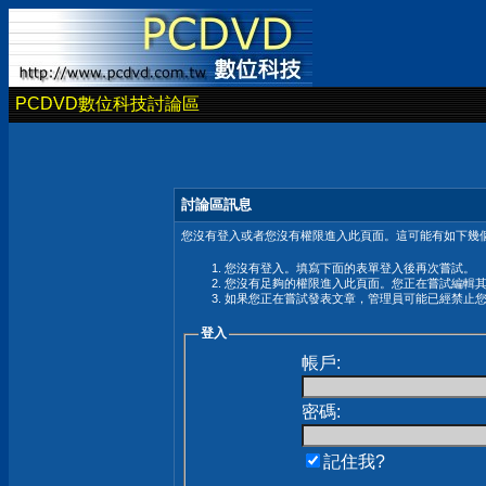
PCDVD數位科技討論區
討論區訊息
您沒有登入或者您沒有權限進入此頁面。這可能有如下幾個
您沒有登入。填寫下面的表單登入後再次嘗試。
您沒有足夠的權限進入此頁面。您正在嘗試編輯
如果您正在嘗試發表文章，管理員可能已經禁止
登入
帳戶:
密碼:
記住我?