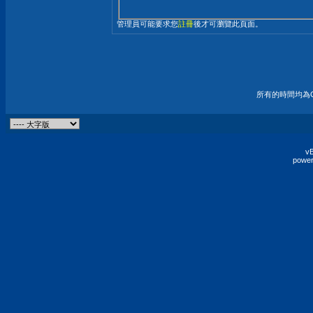
管理員可能要求您
註冊
後才可瀏覽此頁面。
所有的時間均為G
vB
power