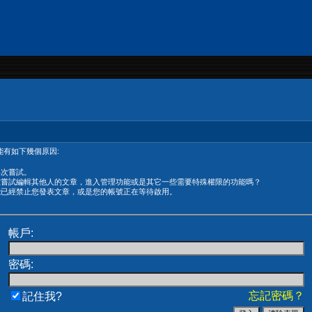
有如下幾個原因:
再次嘗試。
在嘗試編輯其他人的文章，進入管理功能或是其它一些需要特殊權限的功能嗎？
能已經禁止您發表文章，或是您的帳號正在等待啟用。
帳戶:
密碼:
忘記密碼？
記住我?