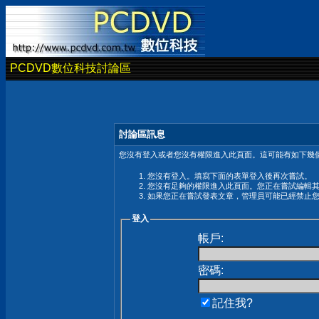
PCDVD數位科技討論區
討論區訊息
您沒有登入或者您沒有權限進入此頁面。這可能有如下幾個
您沒有登入。填寫下面的表單登入後再次嘗試。
您沒有足夠的權限進入此頁面。您正在嘗試編輯
如果您正在嘗試發表文章，管理員可能已經禁止
登入
帳戶:
密碼:
記住我?