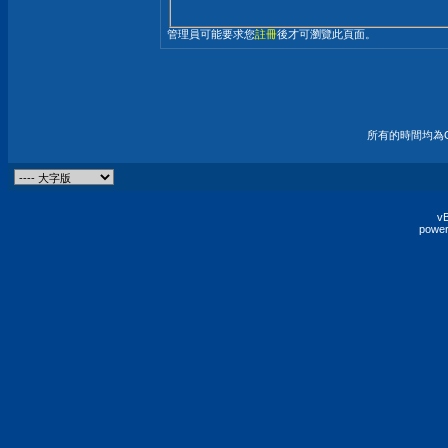
管理員可能要求您
註冊
後才可瀏覽此頁面。
所有的時間均為G
vB
power