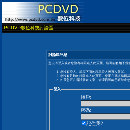
PCDVD數位科技討論區
討論區訊息
您沒有登入或者您沒有權限進入此頁面。這可能有如下幾個
您沒有登入。填寫下面的表單登入後再次嘗試。
您沒有足夠的權限進入此頁面。您正在嘗試編輯
如果您正在嘗試發表文章，管理員可能已經禁止
登入
帳戶:
密碼:
記住我?