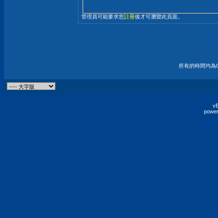
管理員可能要求您
註冊
後才可瀏覽此頁面。
所有的時間均為G
vB
power