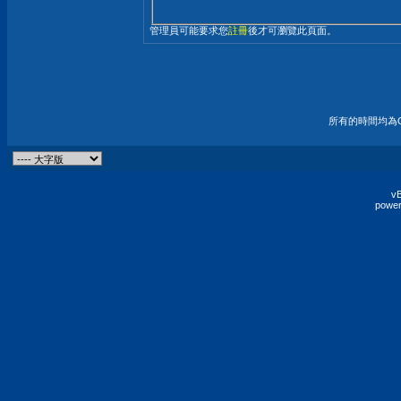
管理員可能要求您
註冊
後才可瀏覽此頁面。
所有的時間均為G
vB
power