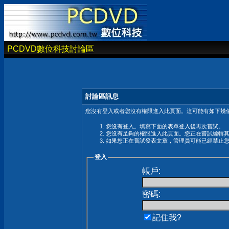
PCDVD數位科技討論區
討論區訊息
您沒有登入或者您沒有權限進入此頁面。這可能有如下幾個
您沒有登入。填寫下面的表單登入後再次嘗試。
您沒有足夠的權限進入此頁面。您正在嘗試編輯
如果您正在嘗試發表文章，管理員可能已經禁止
登入
帳戶:
密碼:
記住我?