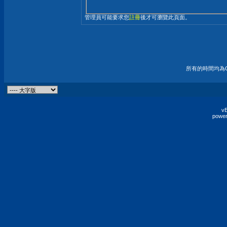
管理員可能要求您
註冊
後才可瀏覽此頁面。
所有的時間均為G
vB
power