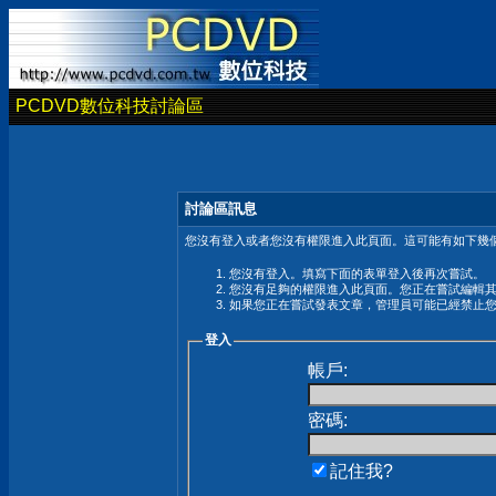
PCDVD數位科技討論區
討論區訊息
您沒有登入或者您沒有權限進入此頁面。這可能有如下幾個
您沒有登入。填寫下面的表單登入後再次嘗試。
您沒有足夠的權限進入此頁面。您正在嘗試編輯
如果您正在嘗試發表文章，管理員可能已經禁止
登入
帳戶:
密碼:
記住我?