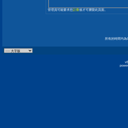
管理員可能要求您
註冊
後才可瀏覽此頁面。
所有的時間均為G
vB
power