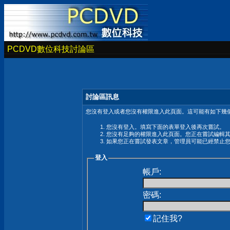
PCDVD數位科技討論區
討論區訊息
您沒有登入或者您沒有權限進入此頁面。這可能有如下幾個
您沒有登入。填寫下面的表單登入後再次嘗試。
您沒有足夠的權限進入此頁面。您正在嘗試編輯
如果您正在嘗試發表文章，管理員可能已經禁止
登入
帳戶:
密碼:
記住我?