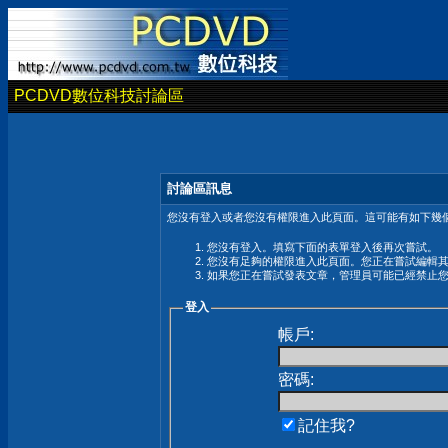
PCDVD數位科技討論區
討論區訊息
您沒有登入或者您沒有權限進入此頁面。這可能有如下幾個
您沒有登入。填寫下面的表單登入後再次嘗試。
您沒有足夠的權限進入此頁面。您正在嘗試編輯
如果您正在嘗試發表文章，管理員可能已經禁止
登入
帳戶:
密碼:
記住我?