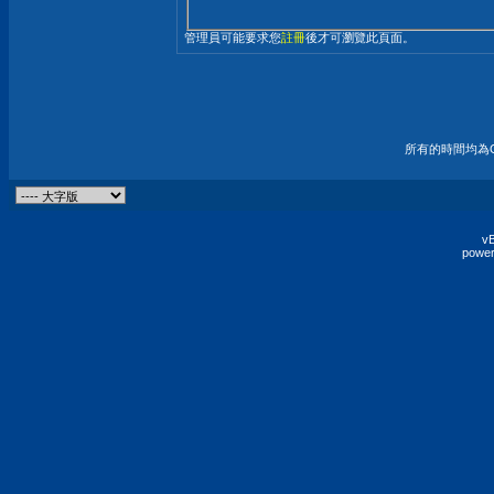
管理員可能要求您
註冊
後才可瀏覽此頁面。
所有的時間均為G
vB
power