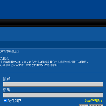
有如下幾個原因:
再次嘗試。
在嘗試編輯其他人的文章，進入管理功能或是其它一些需要特殊權限的功能嗎？
能已經禁止您發表文章，或是您的帳號正在等待啟用。
帳戶:
密碼:
忘記密碼？
記住我?