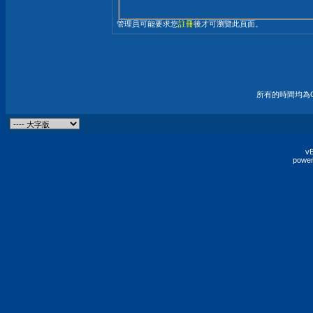
管理員可能要求您
註冊
後才可瀏覽此頁面。
所有的時間均為G
vB
power