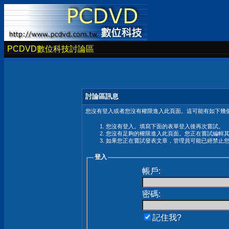
PCDVD數位科技討論區
討論區訊息
您沒有登入或者您沒有權限進入此頁面。這可能有如下幾個
您沒有登入。填寫下面的表單登入後再次嘗試。
您沒有足夠的權限進入此頁面。您正在嘗試編輯
如果您正在嘗試發表文章，管理員可能已經禁止
登入
帳戶:
密碼:
記住我?