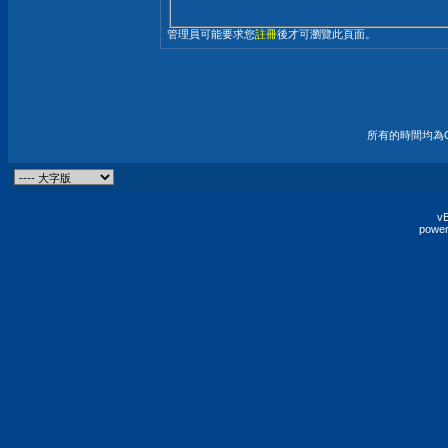
管理員可能要求您
註冊
後才可瀏覽此頁面。
所有的時間均為G
vB
power