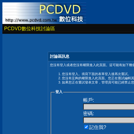
PCDVD數位科技討論區
討論區訊息
您沒有登入或者您沒有權限進入此頁面。這可能有如下幾個
您沒有登入。填寫下面的表單登入後再次嘗試。
您沒有足夠的權限進入此頁面。您正在嘗試編輯
如果您正在嘗試發表文章，管理員可能已經禁止
登入
帳戶:
密碼:
記住我?