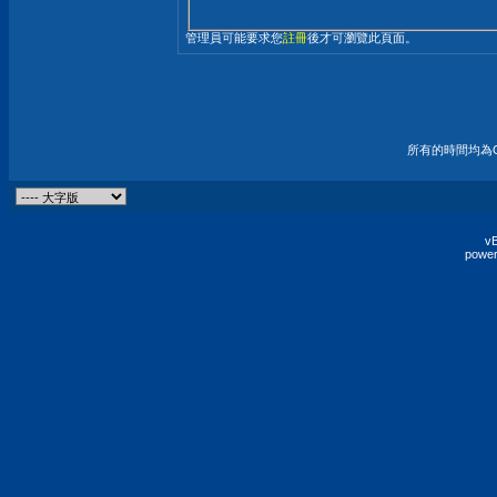
管理員可能要求您
註冊
後才可瀏覽此頁面。
所有的時間均為G
vB
power