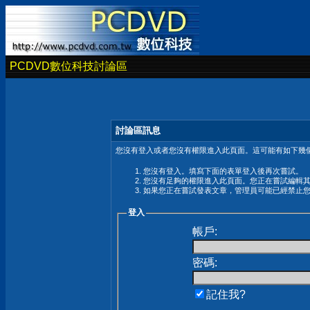
PCDVD數位科技討論區
討論區訊息
您沒有登入或者您沒有權限進入此頁面。這可能有如下幾個
您沒有登入。填寫下面的表單登入後再次嘗試。
您沒有足夠的權限進入此頁面。您正在嘗試編輯
如果您正在嘗試發表文章，管理員可能已經禁止
登入
帳戶:
密碼:
記住我?