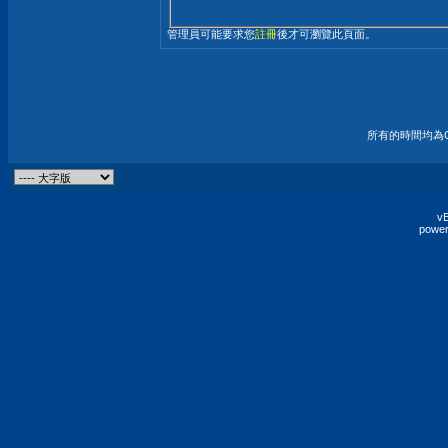
管理員可能要求您
註冊
後才可瀏覽此頁面。
所有的時間均為G
vB
power