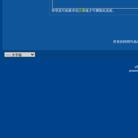
管理員可能要求您
註冊
後才可瀏覽此頁面。
所有的時間均為G
vB
power