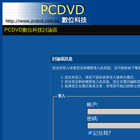
PCDVD數位科技討論區
討論區訊息
您沒有登入或者您沒有權限進入此頁面。這可能有如下幾個
您沒有登入。填寫下面的表單登入後再次嘗試。
您沒有足夠的權限進入此頁面。您正在嘗試編輯
如果您正在嘗試發表文章，管理員可能已經禁止
登入
帳戶:
密碼:
記住我?