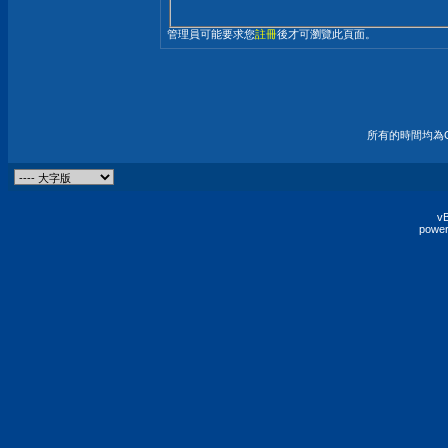
管理員可能要求您
註冊
後才可瀏覽此頁面。
所有的時間均為G
vB
power