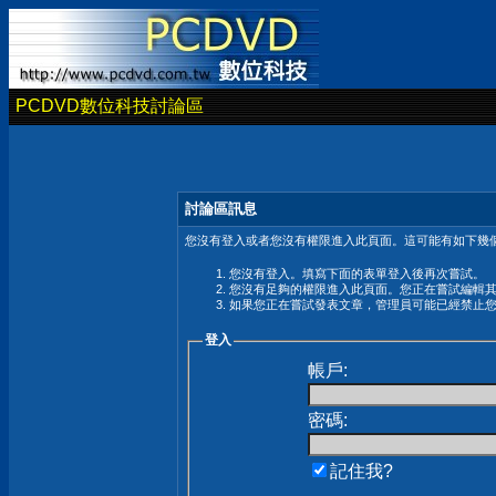
PCDVD數位科技討論區
討論區訊息
您沒有登入或者您沒有權限進入此頁面。這可能有如下幾個
您沒有登入。填寫下面的表單登入後再次嘗試。
您沒有足夠的權限進入此頁面。您正在嘗試編輯
如果您正在嘗試發表文章，管理員可能已經禁止
登入
帳戶:
密碼:
記住我?