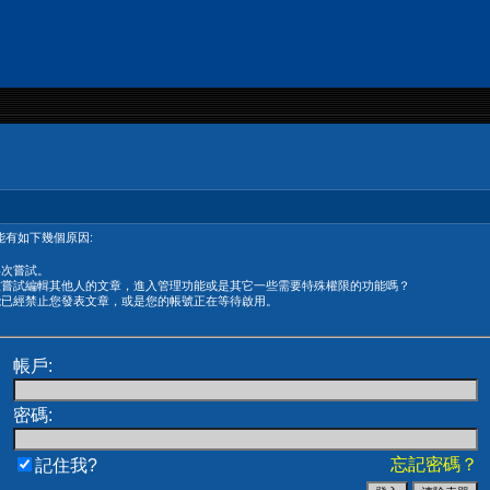
有如下幾個原因:
再次嘗試。
在嘗試編輯其他人的文章，進入管理功能或是其它一些需要特殊權限的功能嗎？
能已經禁止您發表文章，或是您的帳號正在等待啟用。
帳戶:
密碼:
忘記密碼？
記住我?