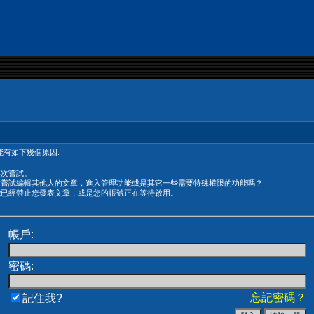
有如下幾個原因:
再次嘗試。
在嘗試編輯其他人的文章，進入管理功能或是其它一些需要特殊權限的功能嗎？
能已經禁止您發表文章，或是您的帳號正在等待啟用。
帳戶:
密碼:
忘記密碼？
記住我?