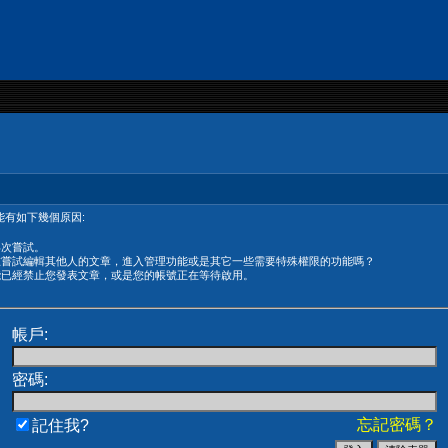
有如下幾個原因:
再次嘗試。
在嘗試編輯其他人的文章，進入管理功能或是其它一些需要特殊權限的功能嗎？
能已經禁止您發表文章，或是您的帳號正在等待啟用。
帳戶:
密碼:
忘記密碼？
記住我?