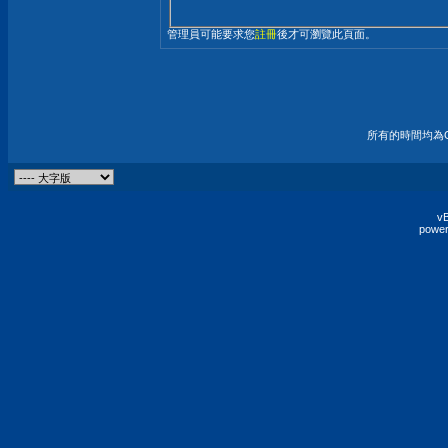
管理員可能要求您
註冊
後才可瀏覽此頁面。
所有的時間均為G
vB
power