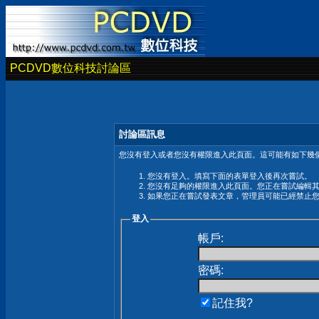
PCDVD數位科技討論區
討論區訊息
您沒有登入或者您沒有權限進入此頁面。這可能有如下幾個
您沒有登入。填寫下面的表單登入後再次嘗試。
您沒有足夠的權限進入此頁面。您正在嘗試編輯
如果您正在嘗試發表文章，管理員可能已經禁止
登入
帳戶:
密碼:
記住我?