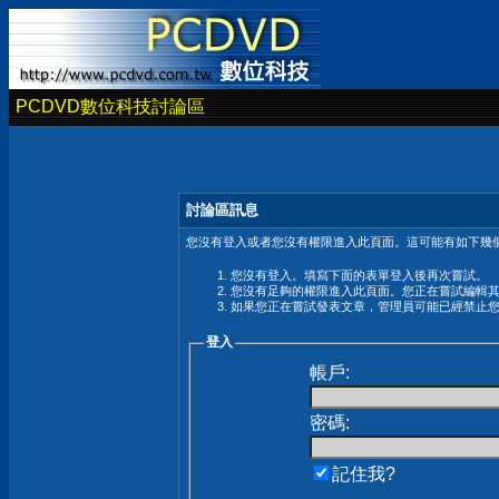
PCDVD數位科技討論區
討論區訊息
您沒有登入或者您沒有權限進入此頁面。這可能有如下幾個
您沒有登入。填寫下面的表單登入後再次嘗試。
您沒有足夠的權限進入此頁面。您正在嘗試編輯
如果您正在嘗試發表文章，管理員可能已經禁止
登入
帳戶:
密碼:
記住我?