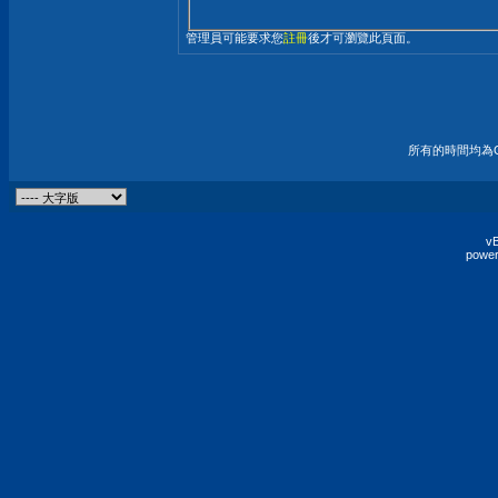
管理員可能要求您
註冊
後才可瀏覽此頁面。
所有的時間均為G
vB
power