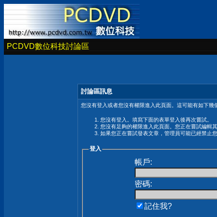
PCDVD數位科技討論區
討論區訊息
您沒有登入或者您沒有權限進入此頁面。這可能有如下幾個
您沒有登入。填寫下面的表單登入後再次嘗試。
您沒有足夠的權限進入此頁面。您正在嘗試編輯
如果您正在嘗試發表文章，管理員可能已經禁止
登入
帳戶:
密碼:
記住我?