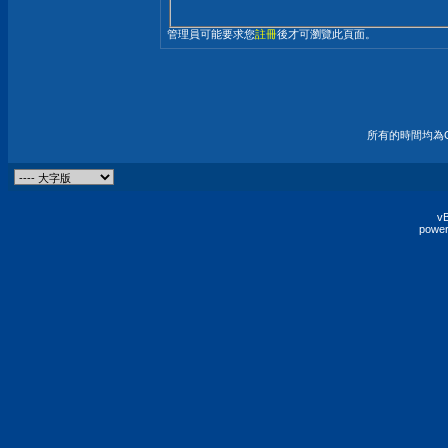
管理員可能要求您
註冊
後才可瀏覽此頁面。
所有的時間均為G
vB
power