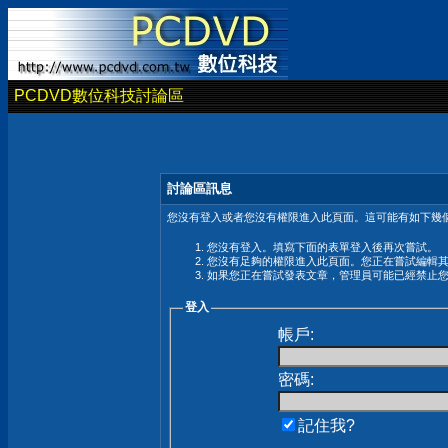
PCDVD數位科技討論區
討論區訊息
您沒有登入或者您沒有權限進入此頁面。這可能有如下幾個
您沒有登入。填寫下面的表單登入後再次嘗試。
您沒有足夠的權限進入此頁面。您正在嘗試編輯
如果您正在嘗試發表文章，管理員可能已經禁止
登入
帳戶:
密碼:
記住我?