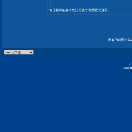
管理員可能要求您
註冊
後才可瀏覽此頁面。
所有的時間均為G
vB
power