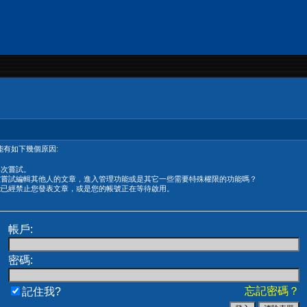
有如下幾個原因:
再次嘗試。
在嘗試編輯其他人的文章，進入管理功能或是其它一些需要特殊權限的功能嗎？
能已經禁止您發表文章，或是您的帳號正在等待啟用。
帳戶:
密碼:
忘記密碼？
記住我?