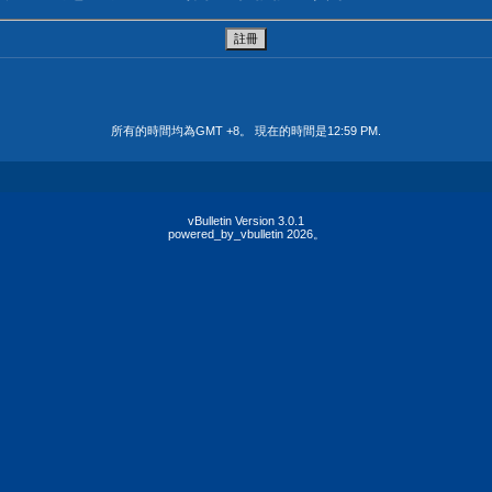
我們歡迎各位對本版內主題有興趣的朋友參予發表言論,並不設限尺
列的行為:
對本站及本討論區刻意抹黑/挑釁/影射的言論
及圖片內容含有任何淫穢及辱罵字眼者
所有的時間均為GMT +8。 現在的時間是
12:59 PM
.
當的廣告及宣傳活動(尺度由管理者拿捏)
扭曲事實或意圖挑起爭端之不當言論
標題及內容不符合討論區之討論主題
盜用/模仿他人帳號發言的行為
vBulletin Version 3.0.1
對本站或本討論區非善意的攻擊行為
powered_by_vbulletin 2026。
任何政治性言論
規定者,其文章將被刪除,不得提出異議,且並行以下的則例
規定者,輕者暫時取消發言權利,重者吊銷執照,更甚者永遠無法進
規定者,其言論享有"
自由言論發表
"的權利,本站不對其內容負擔