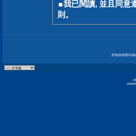
我已閱讀, 並且同意
友一個技術討論的空間
則。
論,均不代表本站的立場
本站毋須對討論區內的
的歸屬權屬於各位發表
財產權均屬於原發表人
所有的時間均為G
非經原發表人同意,包
權的侵權行為
vB
power
發言原則聲明 :
原則上,我們歡迎各位
予發表言論,並不設限
為: