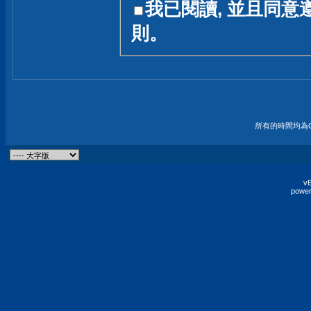
我已閱讀, 並且同意
友一個技術討論的空間
則。
論,均不代表本站的立場
本站毋須對討論區內的
的歸屬權屬於各位發表
財產權均屬於原發表人
所有的時間均為G
非經原發表人同意,包
權的侵權行為
vB
power
發言原則聲明 :
原則上,我們歡迎各位
予發表言論,並不設限
為: