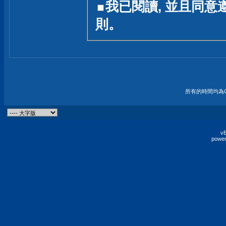
我已閱讀, 並且同意
友一個技術討論的空間
則。
論,均不代表本站的立場
本站毋須對討論區內的
的歸屬權屬於各位發表
財產權均屬於原發表人
所有的時間均為G
非經原發表人同意,包
權的侵權行為
vB
power
發言原則聲明 :
原則上,我們歡迎各位
予發表言論,並不設限
為: