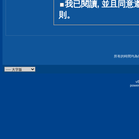
我已閱讀, 並且同意
友一個技術討論的空間
則。
論,均不代表本站的立場
本站毋須對討論區內的
的歸屬權屬於各位發表
財產權均屬於原發表人
所有的時間均為G
非經原發表人同意,包
權的侵權行為
vB
power
發言原則聲明 :
原則上,我們歡迎各位
予發表言論,並不設限
為: