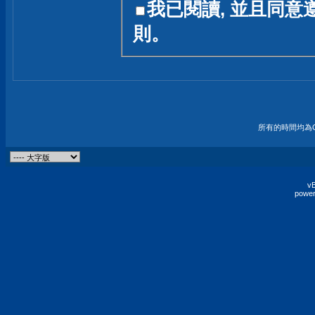
我已閱讀, 並且同意
友一個技術討論的空間
則。
論,均不代表本站的立場
本站毋須對討論區內的
的歸屬權屬於各位發表
財產權均屬於原發表人
所有的時間均為G
非經原發表人同意,包
權的侵權行為
vB
power
發言原則聲明 :
原則上,我們歡迎各位
予發表言論,並不設限
為: