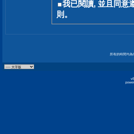
我已閱讀, 並且同意
友一個技術討論的空間
則。
論,均不代表本站的立場
本站毋須對討論區內的
的歸屬權屬於各位發表
財產權均屬於原發表人
所有的時間均為G
非經原發表人同意,包
權的侵權行為
vB
power
發言原則聲明 :
原則上,我們歡迎各位
予發表言論,並不設限
為: