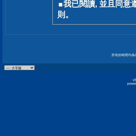
我已閱讀, 並且同意
友一個技術討論的空間
則。
論,均不代表本站的立場
本站毋須對討論區內的
的歸屬權屬於各位發表
財產權均屬於原發表人
所有的時間均為G
非經原發表人同意,包
權的侵權行為
vB
power
發言原則聲明 :
原則上,我們歡迎各位
予發表言論,並不設限
為: