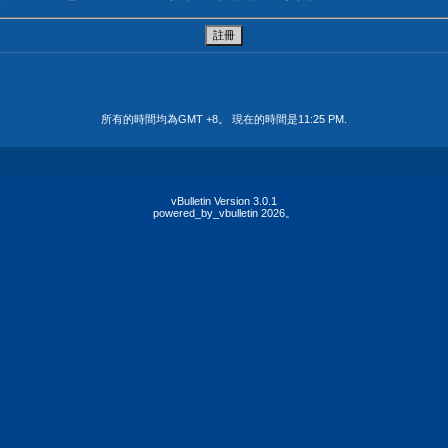
我們歡迎各位對本版內主題有興趣的朋友參予發表言論,並不設限尺
列的行為:
對本站及本討論區刻意抹黑/挑釁/影射的言論
及圖片內容含有任何淫穢及辱罵字眼者
所有的時間均為GMT +8。 現在的時間是
11:25 PM
.
當的廣告及宣傳活動(尺度由管理者拿捏)
扭曲事實或意圖挑起爭端之不當言論
標題及內容不符合討論區之討論主題
盜用/模仿他人帳號發言的行為
vBulletin Version 3.0.1
對本站或本討論區非善意的攻擊行為
powered_by_vbulletin 2026。
任何政治性言論
規定者,其文章將被刪除,不得提出異議,且並行以下的則例
規定者,輕者暫時取消發言權利,重者吊銷執照,更甚者永遠無法進
規定者,其言論享有"
自由言論發表
"的權利,本站不對其內容負擔