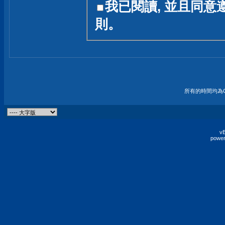
我已閱讀, 並且同意
友一個技術討論的空間
則。
論,均不代表本站的立場
本站毋須對討論區內的
的歸屬權屬於各位發表
財產權均屬於原發表人
所有的時間均為G
非經原發表人同意,包
權的侵權行為
vB
power
發言原則聲明 :
原則上,我們歡迎各位
予發表言論,並不設限
為: